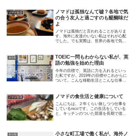
ノマドは孤独なんて嘘？各地で気
ノマド生活
の合う友人と過ごすのも醍醐味だ
よ
ノマドは孤独だと言われることがありま
す。海外に友達のいない私はそれが心配
でした。でも実際は、世界の各地で気の
合う人と楽しんでいて、社会人とはまた
違った、人生に大事ないい付き合いがあ
るなぁと感じています。なので、これま
TOEIC一問もわからない私が、英
未分類
でにすごく良かったなぁと...
語の勉強を始めた理由
今年の目標で、英語に力を入れるといっ
た私ですが、2019年の目標やこれからに
ついて。こんな移動生活とこんな仕事を
したいよ。色々あってなかなか踏み出せ
ず初夏を迎えてしまいました。このまま
ではいけないと決心。フィンランドのプ
ノマドの食生活と健康について
ノマド生活
ライベートサウナで考...
こんにちは。２年くらい旅しつつ仕事を
しているnicoです。この生活をしている
と、キッチンのついた部屋を長期で借り
ない限りは外食が多くなります。東南ア
ジアの屋台で使われる古い油や、カフェ
ワークで頼む甘い飲み物やお菓子…意識
しないと体に悪いもの...
小さな町工場で働く私が、海外ノ
未分類