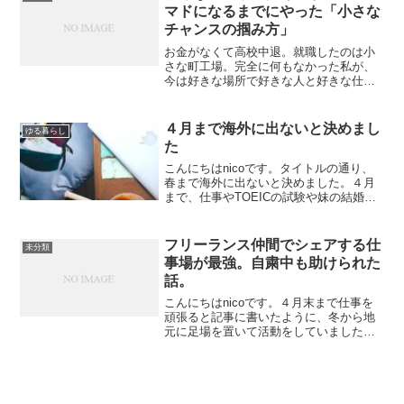
マドになるまでにやった「小さな
チャンスの掴み方」
お金がなくて高校中退。就職したのは小
さな町工場。完全に何もなかった私が、
今は好きな場所で好きな人と好きな仕事
をできている。どうして自分のやりたい
ことが叶ったのか？色々あった10年間を
振り返ると、小さな積み重ねからチャン
４月まで海外に出ないと決めまし
ゆる暮らし
スを掴み、それを生かし...
た
こんにちはnicoです。タイトルの通り、
春まで海外に出ないと決めました。４月
まで、仕事やTOEICの試験や妹の結婚式
と、半月以上日本を離れるのが難しそう
なのです…。これまでなら、その半月で
どこに行こう？と旅していました。しか
フリーランス仲間でシェアする仕
未分類
し今回は、いっそ...
事場が最強。自粛中も助けられた
話。
こんにちはnicoです。４月末まで仕事を
頑張ると記事に書いたように、冬から地
元に足場を置いて活動をしていました。
(今は長期旅行中)それに伴って一緒に仕事
をしている友人たち数人と昨年末から部
屋を借りて、共同の仕事場を作りまし
た。それぞれ自分の...